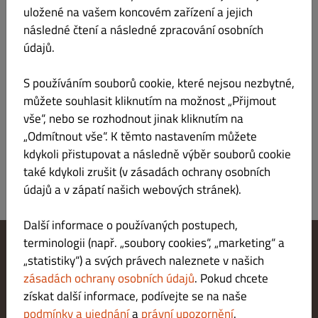
uložené na vašem koncovém zařízení a jejich
následné čtení a následné zpracování osobních
údajů.
S používáním souborů cookie, které nejsou nezbytné,
Čedarová omáčka 100ml
Kč 55.00
můžete souhlasit kliknutím na možnost „Přijmout
vše“, nebo se rozhodnout jinak kliknutím na
„Odmítnout vše“. K těmto nastavením můžete
kdykoli přistupovat a následně výběr souborů cookie
také kdykoli zrušit (v zásadách ochrany osobních
údajů a v zápatí našich webových stránek).
Další informace o používaných postupech,
terminologii (např. „soubory cookies“, „marketing“ a
„statistiky“) a svých právech naleznete v našich
Změnit nastavení souborů cookie
Kontaktuj nás
zásadách ochrany osobních údajů
. Pokud chcete
Zásady ochrany osobních údajů
získat další informace, podívejte se na naše
Podmínky a ujednání
podmínky a ujednání
a
právní upozornění
.