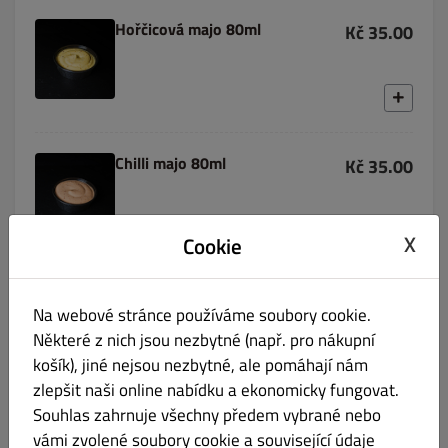
Hořčicová majo 80ml
Kč 35.00
Chilli majo 80ml
Kč 35.00
X
Cookie
Kečup 80ml
Kč 35.00
Na webové stránce používáme soubory cookie.
Některé z nich jsou nezbytné (např. pro nákupní
košík), jiné nejsou nezbytné, ale pomáhají nám
zlepšit naši online nabídku a ekonomicky fungovat.
Souhlas zahrnuje všechny předem vybrané nebo
BBQ omáčka 80ml
Kč 35.00
vámi zvolené soubory cookie a související údaje