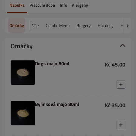
Nabídka
Pracovní doba
Info
Alergeny
Omáčky
Vše
Combo Menu
Burgery
Hot dogy
Hranolk
Omáčky
Dogs majo 80ml
Kč 45.00
Bylinková majo 80ml
Kč 35.00