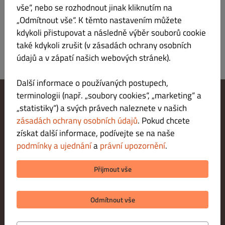
Přihlášení
vše“, nebo se rozhodnout jinak kliknutím na
„Odmítnout vše“. K těmto nastavením můžete
kdykoli přistupovat a následně výběr souborů cookie
také kdykoli zrušit (v zásadách ochrany osobních
údajů a v zápatí našich webových stránek).
Další informace o používaných postupech,
terminologii (např. „soubory cookies“, „marketing“ a
„statistiky“) a svých právech naleznete v našich
Změnit nastavení souborů cookie
Kontaktuj nás
zásadách ochrany osobních údajů
. Pokud chcete
Zásady ochrany osobních údajů
získat další informace, podívejte se na naše
Podmínky a ujednání
podmínky a ujednání
a
právní upozornění
.
Právní upozornění
METODY PLATBY PŘI DORUČENÍ
Přijmout vše
METODY PLATBY PŘI VYZVEDNUTÍ
Odmítnout vše