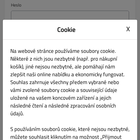
Heslo
X
Cookie
Potvrzení hesla
Na webové stránce používáme soubory cookie.
Některé z nich jsou nezbytné (např. pro nákupní
Telefon
košík), jiné nejsou nezbytné, ale pomáhají nám
Žádné
zlepšit naši online nabídku a ekonomicky fungovat.
Souhlas zahrnuje všechny předem vybrané nebo
Informujte mě o aktuálních nabídkách e-mailem.
vámi zvolené soubory cookie a související údaje
uložené na vašem koncovém zařízení a jejich
Kliknutím na tlačítko „Registrovat“ dáváte najevo, že
následné čtení a následné zpracování osobních
souhlasíte s
podmínkami
a
zásadami ochrany osobních
údajů tohoto webu.
údajů.
Zaregistrovat se
S používáním souborů cookie, které nejsou nezbytné,
můžete souhlasit kliknutím na možnost „Přijmout