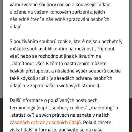
vámi zvolené soubory cookie a související údaje
Žádné
uložené na vašem koncovém zařízení a jejich
následné čtení a následné zpracování osobních
údajů.
S používáním souborů cookie, které nejsou nezbytné,
můžete souhlasit kliknutím na možnost „Přijmout
vše“, nebo se rozhodnout jinak kliknutím na
„Odmítnout vše“. K těmto nastavením můžete
kdykoli přistupovat a následně výběr souborů cookie
ODESLAT
také kdykoli zrušit (v zásadách ochrany osobních
údajů a v zápatí našich webových stránek).
Další informace o používaných postupech,
terminologii (např. „soubory cookies“, „marketing“ a
„statistiky“) a svých právech naleznete v našich
Změnit nastavení souborů cookie
Kontaktuj nás
zásadách ochrany osobních údajů
. Pokud chcete
Zásady ochrany osobních údajů
získat další informace, podívejte se na naše