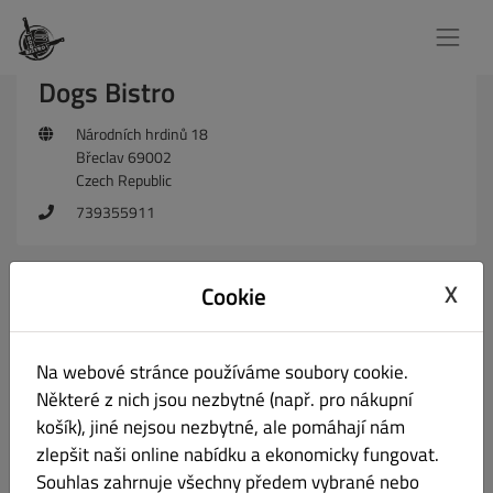
Dogs Bistro
Národních hrdinů 18
Břeclav 69002
Czech Republic
739355911
X
Cookie
Napiš nám
Na webové stránce používáme soubory cookie.
Některé z nich jsou nezbytné (např. pro nákupní
košík), jiné nejsou nezbytné, ale pomáhají nám
zlepšit naši online nabídku a ekonomicky fungovat.
Souhlas zahrnuje všechny předem vybrané nebo