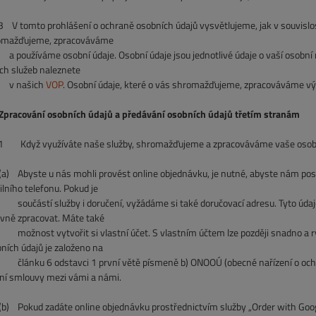
3
V tomto prohlášení o ochraně osobních údajů vysvětlujeme, jak v souvislo
omažďujeme, zpracováváme
užíváme osobní údaje. Osobní údaje jsou jednotlivé údaje o vaší osobní ne
ch služeb naleznete
našich
VOP
. Osobní údaje, které o vás shromažďujeme, zpracováváme vý
pracování osobních údajů a předávání osobních údajů třetím stranám
Když využíváte naše služby, shromažďujeme a zpracováváme vaše osobní ú
Abyste u nás mohli provést online objednávku, je nutné, abyste nám poskyt
lního telefonu. Pokud je
ástí služby i doručení, vyžádáme si také doručovací adresu. Tyto údaje
vně zpracovat. Máte také
ost vytvořit si vlastní účet. S vlastním účtem lze později snadno a ryc
ních údajů je založeno na
ku 6 odstavci 1 první větě písmeně b) ONOOÚ (obecné nařízení o ochraně
ní smlouvy mezi vámi a námi.
Pokud zadáte online objednávku prostřednictvím služby „Order with Googl