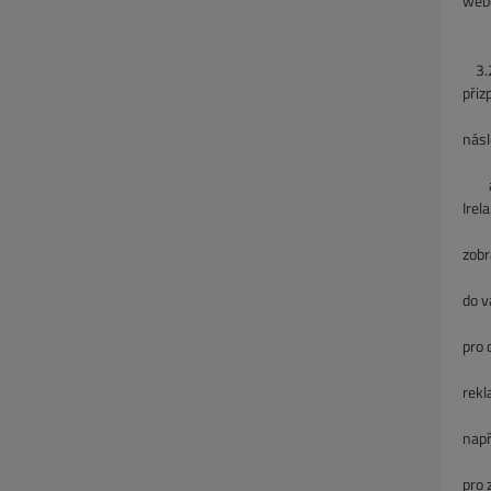
webo
adre
3.2.
přiz
zobr
násl
a
Irel
zobr
rek
do v
pro 
plat
rekl
strá
nap
pro 