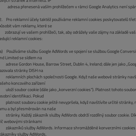
vých stránek a internetu. IP
sa přenesená vaším prohlížečem v rámci Google Analytics není spárován
 Pro reklamní účely taktéž používáme reklamní cookies poskytovatelů třetí
působit vám reklamy, které se
azují ve vašem prohlížeči, tak, aby odrážely vaše zájmy na základě vaš
edující reklamní cookies:
)
Používáme službu Google AdWords ve spojení se službou Google Conversio
and Limited se sídlem na
adrese Gordon House, Barrow Street, Dublin 4, Ireland; dále jen jako „Go
azovala stránky DISH na
lamních plochách společnosti Google. Když naše webové stránky navštív
ašeho koncového zařízení
uloží
soubor cookie (dále jako „konverzní cookies“). Platnost tohoto soubo
osobní identifikaci. Pokud
nost souboru cookie ještě nevypršela, když navštívíte určité stránky, my
amu a byl přesměrován na naše
nky. Každý zákazník služby AdWords obdrží rozdílný soubor cookie. Dík
říč webovými stránkami
zákazníků
služby AdWords. Informace shromážděné konverzními cookies j
zákazníky služby AdWords,