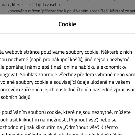
rmace, které se ukládají do vašeho
ového zařízení přiřazeného k používanému prohlížeči. Některé ze soubo
čení relace prohlížeče, tj. po
Cookie
ření prohlížeče (cookies relace). Ostatní soubory cookie zůstanou ve v
í návštěvě rozpoznat váš
lížeč (trvalé cookies). Svůj prohlížeč můžete nastavit tak, abyste byli i
viduálně rozhodnout o
ch přijetí nebo vyloučit jejich přijetí pro určité případy nebo obecně. Da
Na webové stránce používáme soubory cookie. Některé z nich
rnetového prohlížeče. Pokud
jsou nezbytné (např. pro nákupní košík), jiné nejsou nezbytné,
ory cookie nepřijmete, může být funkčnost našich webových stránek ome
ale pomáhají nám zlepšit naši online nabídku a ekonomicky
cováním vašich osobních údajů
fungovat. Souhlas zahrnuje všechny předem vybrané nebo vám
cí souborů cookie. Zpracování těchto osobních údajů probíhá na základ
Ú. Používáme následující
zvolené soubory cookie a související údaje uložené na vašem
lyzující cookies:
koncovém zařízení a jejich následné čtení a následné zpracován
osobních údajů.
(a)
S vaším souhlasem využíváme službu Adobe Analytics, službu společnos
rwalk Citywest Business
S používáním souborů cookie, které nejsou nezbytné, můžete
us, Dublin 24, Irská republika; dále jako „Adobe“). Tato služba používá
ovém zařízení a které
souhlasit kliknutím na možnost „Přijmout vše“, nebo se
žňují analýzu vašeho používání našich webových stránek. Informace g
rozhodnout jinak kliknutím na „Odmítnout vše“. K těmto
ch webových stránek (včetně
nastavením můžete kdykoli přistupovat a následně výběr