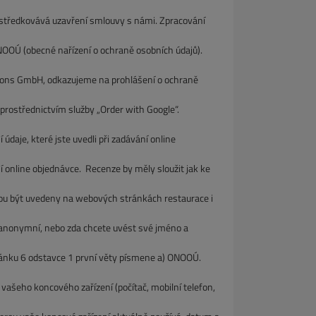
ředkovává uzavření smlouvy s námi. Zpracování
Ú (obecné nařízení o ochraně osobních údajů).
ions GmbH, odkazujeme na prohlášení o ochraně
ostřednictvím služby „Order with Google“.
daje, které jste uvedli při zadávání online
line objednávce. Recenze by měly sloužit jak ke
u být uvedeny na webových stránkách restaurace i
nymní, nebo zda chcete uvést své jméno a
ku 6 odstavce 1 první věty písmene a) ONOOÚ.
eho koncového zařízení (počítač, mobilní telefon,