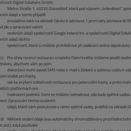
ečnosti Digital Solutions GmbH,
ro-Straße 1, 40235 Düsseldorf, která pod názvem „orderdirect“ zprost
ních údajů v tomto případě
vádíme také na základě článku 6 odstavce 1 první věty písmene b) ONOO
d jde o zpracování vašich
ních údajů společností Google Ireland Inc. a společností Digital Solut
ních údajů těchto
ečností, která si můžete prohlédnout při zadávání online objednávky pr
Pro účely recenzí restaurací a našeho řízení kvality můžeme použít osobní ú
dnávky, abychom vám po jejím
nčení mohli zaslat SMS nebo e-mail s žádostí o zpětnou vazbu k vaší on
šení služeb pro hosty,
ke zvýšení viditelnosti restaurace pro potenciální hosty, a proto moho
alších platformách pro
nocení podniků. Sami se můžete rozhodnout, zda bude zpětná vazba ano
mení. Zpracování těchto osobních
ů, které nám poskytnete v rámci zpětné vazby, probíhá na základě člán
Některé osobní údaje jsou automaticky shromažďovány prostřednictvím vaš
et atd.), když používáte