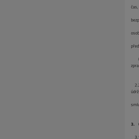
služ
čas,
oper
bezp
naší
osob
člá
před
(e) 
zpra
jst
2.
údrž
smlu
3. 
3.1 