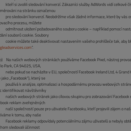
kteří si zvolili
sledování konverzí. Zákazníci služby AdWords vidí celkové číslo
směrováni na stránku označenou
pro
sledování konverzí. Neobdržíme však žádné informace, které by vás os
ovacího procesu, můžete
tnout uložení požadovaného souboru cookie – například pomocí nastave
dání souborů cookie. Soubory
kie můžete také deaktivovat nastavením vašeho prohlížeče tak, aby blo
gleadservices.com
”.
)
Na našich webových stránkách používáme Facebook Pixel, nástroj provoz
o Park, CA 94025, USA,
 pokud se nacházíte v EU, společností Facebook Ireland Ltd, 4 Grand Can
e jako „Facebook“), který se
žívá k analýze, optimalizaci a hospodárnému provozu webových stránek.
c identifikovat návštěvníky
ch webových stránek jako cílovou skupinu pro zobrazování Facebook rek
book reklam zveřejněných
 společností pouze pro uživatele Facebooku, kteří projevili zájem o naš
íváme k tomu, aby naše
book reklamy odpovídaly potenciálnímu zájmu uživatelů a nebyly obtěžuj
hom sledovali účinnost