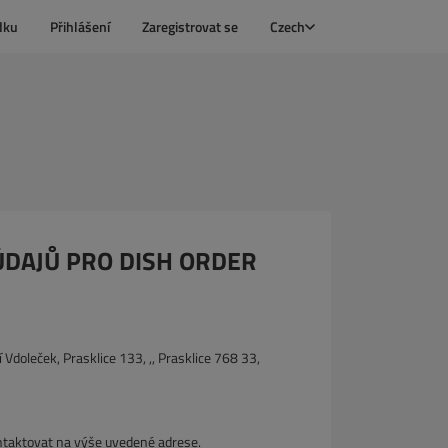
dku
Přihlášení
Zaregistrovat se
Czech
DAJŮ PRO DISH ORDER
doleček, Prasklice 133, ,, Prasklice 768 33,
ontaktovat na výše uvedené adrese.