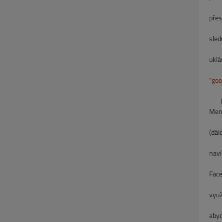
pře
sled
odmí
uklá
coo
"
goo
b
Menl
nebo
(dál
pou
naví
naši
Face
naší
využ
Face
abyc