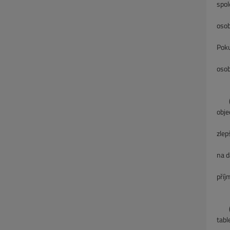
spol
Met
osob
pro
Poku
osob
osob
spol
(c) 
obje
doko
zlep
tak 
na d
hod
příj
údaj
(d) 
tabl