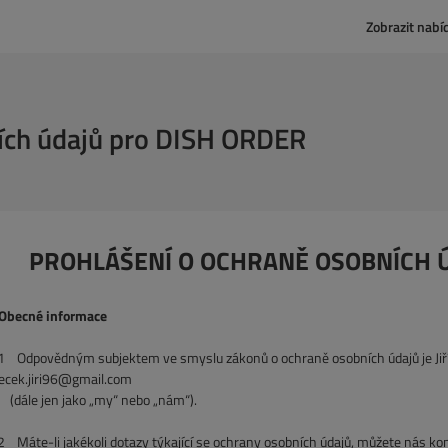
Zobrazit nabí
ních údajů pro DISH ORDER
PROHLÁŠENÍ O OCHRANĚ OSOBNÍCH Ú
Obecné informace
1
Odpovědným subjektem ve smyslu zákonů o ochraně osobních údajů je Jiří V
ecek.jiri96@gmail.com
(dále jen jako „my“ nebo „nám“).
2
Máte-li jakékoli dotazy týkající se ochrany osobních údajů, můžete nás k