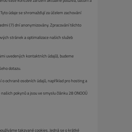
u vaše koncové zařízení aktuálně používá, datum a
to údaje se shromažďují za účelem zachování
dmi (7) dní anonymizovány. Zpracování těchto
h stránek a optimalizace našich služeb
ámi uvedených kontaktních údajů), budeme
eho dotazu.
 ochraně osobních údajů, například pro hosting a
adě našich pokynů a jsou ve smyslu článku 28 ONOOÚ
oužíváme takzvané cookies. Jedná se o krátké