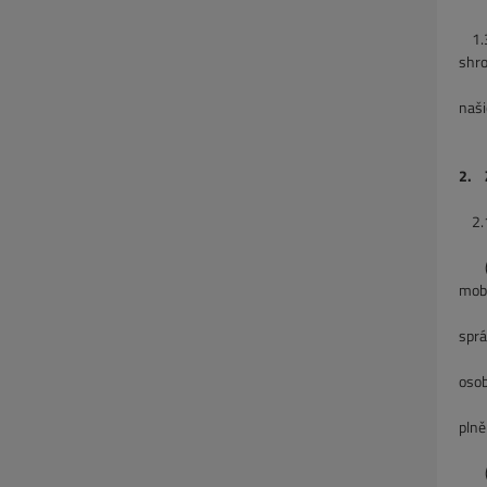
1.
shr
a po
naši
v 
2. Z
2.1 
(a) 
mobi
souč
sprá
možn
osob
člán
plně
(b) 