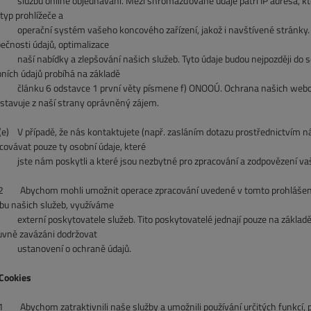
bu online objednávání. Mezi shromažďované údaje patří IP adresa, ktero
 typ prohlížeče a
ační systém vašeho koncového zařízení, jakož i navštívené stránky. Ty
ečnosti údajů, optimalizace
 nabídky a zlepšování našich služeb. Tyto údaje budou nejpozději do se
ních údajů probíhá na základě
nku 6 odstavce 1 první věty písmene f) ONOOÚ. Ochrana našich webovýc
stavuje z naší strany oprávněný zájem.
V případě, že nás kontaktujete (např. zasláním dotazu prostřednictvím n
covávat pouze ty osobní údaje, které
e nám poskytli a které jsou nezbytné pro zpracování a zodpovězení vaš
2 Abychom mohli umožnit operace zpracování uvedené v tomto prohlášení o
bu našich služeb, využíváme
externí poskytovatele služeb. Tito poskytovatelé jednají pouze na zákl
vně zavázáni dodržovat
ustanovení o ochraně údajů.
Cookies
Abychom zatraktivnili naše služby a umožnili používání určitých funkcí, p