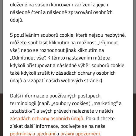
uložené na vašem koncovém zařízení a jejich
následné čtení a následné zpracování osobních
údajů.
Salsa Nachos
Kč 69.00
S používáním souborů cookie, které nejsou nezbytné,
můžete souhlasit kliknutím na možnost „Přijmout
Kukuřičné chipsy, mexická rajčatová salsa
vše“, nebo se rozhodnout jinak kliknutím na
„Odmítnout vše“. K těmto nastavením můžete
kdykoli přistupovat a následně výběr souborů cookie
také kdykoli zrušit (v zásadách ochrany osobních
údajů a v zápatí našich webových stránek).
Další informace o používaných postupech,
terminologii (např. „soubory cookies“, „marketing“ a
„statistiky“) a svých právech naleznete v našich
Změnit nastavení souborů cookie
Kontaktuj nás
zásadách ochrany osobních údajů
. Pokud chcete
Zásady ochrany osobních údajů
získat další informace, podívejte se na naše
Podmínky a ujednání
podmínky a ujednání
a
právní upozornění
.