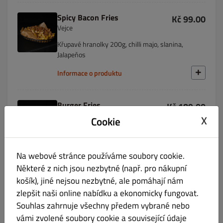
Spicy Bacon Fries
Kč 99.00
Vejce
Křupavé hranolky 200g, chilli majo, slanina,
Jalapeňos
Informace o produktu
Burger Fries
Kč 189.00
Laktóza Vejce Hořčice
X
Cookie
Křupavé hranolky 200g, 2x hovězí smash, dogs
majo, čedar, okurkový relish, hořčice
Na webové stránce používáme soubory cookie.
Informace o produktu
Některé z nich jsou nezbytné (např. pro nákupní
košík), jiné nejsou nezbytné, ale pomáhají nám
zlepšit naši online nabídku a ekonomicky fungovat.
Cheese Nachos
Kč 69.00
Souhlas zahrnuje všechny předem vybrané nebo
vámi zvolené soubory cookie a související údaje
Kukuřičné chipsy, čedarová omáčka, slanina