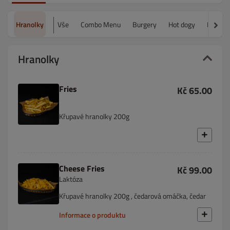
Hranolky
Vše
Combo Menu
Burgery
Hot dogy
Hranol
Hranolky
Fries
Kč 65.00
Křupavé hranolky 200g
Cheese Fries
Kč 99.00
Laktóza
Křupavé hranolky 200g , čedarová omáčka, čedar
Informace o produktu