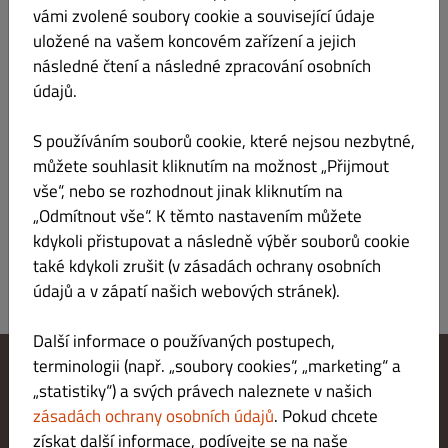
vámi zvolené soubory cookie a související údaje
středa
(11:00 – 21:00)
(11:00 – 20:00)
(11:00 – 20:30)
uložené na vašem koncovém zařízení a jejich
následné čtení a následné zpracování osobních
čtvrtek
(11:00 – 21:00)
(11:00 – 20:00)
(11:00 – 20:30)
údajů.
pátek
(11:00 – 22:00)
(11:00 – 21:00)
(11:00 – 21:30)
S používáním souborů cookie, které nejsou nezbytné,
můžete souhlasit kliknutím na možnost „Přijmout
sobota
(16:00 – 21:00)
(16:00 – 21:00)
(16:00 – 21:30)
vše“, nebo se rozhodnout jinak kliknutím na
neděle
„Odmítnout vše“. K těmto nastavením můžete
ZAVŘENO
ZAVŘENO
ZAVŘENO
kdykoli přistupovat a následně výběr souborů cookie
také kdykoli zrušit (v zásadách ochrany osobních
údajů a v zápatí našich webových stránek).
Další informace o používaných postupech,
terminologii (např. „soubory cookies“, „marketing“ a
„statistiky“) a svých právech naleznete v našich
Změnit nastavení souborů cookie
Kontaktuj nás
zásadách ochrany osobních údajů
. Pokud chcete
Zásady ochrany osobních údajů
získat další informace, podívejte se na naše