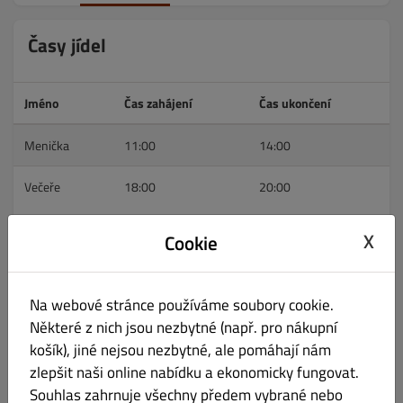
Časy jídel
Jméno
Čas zahájení
Čas ukončení
Menička
11:00
14:00
Večeře
18:00
20:00
X
Cookie
Pracovní doba
Na webové stránce používáme soubory cookie.
Otevírací doba
Donáška
Vyzvednutí
Některé z nich jsou nezbytné (např. pro nákupní
pondělí
ZAVŘENO
ZAVŘENO
ZAVŘENO
košík), jiné nejsou nezbytné, ale pomáhají nám
zlepšit naši online nabídku a ekonomicky fungovat.
úterý
(11:00 – 21:00)
(11:00 – 20:00)
(11:00 – 20:30)
Souhlas zahrnuje všechny předem vybrané nebo