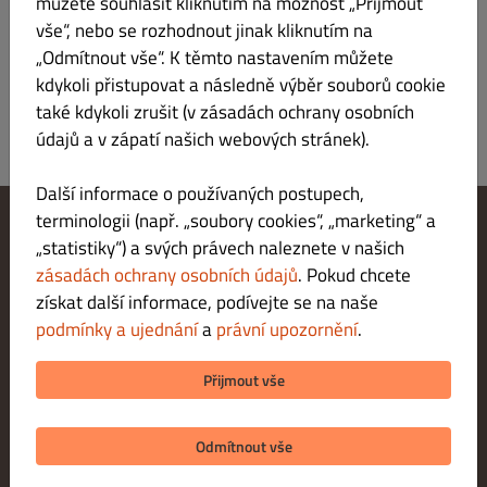
můžete souhlasit kliknutím na možnost „Přijmout
vše“, nebo se rozhodnout jinak kliknutím na
Platforma Európskej komisie pre online riešenie sporov:
„Odmítnout vše“. K těmto nastavením můžete
https://ec.europa.eu/consumers/odr/main/index.cfm
kdykoli přistupovat a následně výběr souborů cookie
také kdykoli zrušit (v zásadách ochrany osobních
údajů a v zápatí našich webových stránek).
Další informace o používaných postupech,
terminologii (např. „soubory cookies“, „marketing“ a
„statistiky“) a svých právech naleznete v našich
Změnit nastavení souborů cookie
Kontaktuj nás
zásadách ochrany osobních údajů
. Pokud chcete
Zásady ochrany osobních údajů
získat další informace, podívejte se na naše
Podmínky a ujednání
podmínky a ujednání
a
právní upozornění
.
Právní upozornění
METODY PLATBY PŘI DORUČENÍ
Přijmout vše
METODY PLATBY PŘI VYZVEDNUTÍ
Odmítnout vše