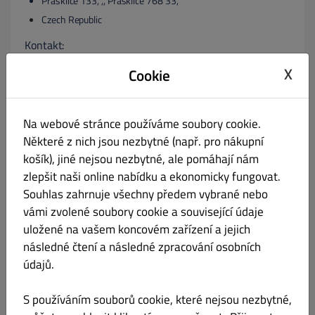
Prasklice 133, ,, Prasklice 768 33,
Czech Republic
Kontakt:
X
+420732279182
Cookie
vdolecek.jiri96@gmail.com
príp. registračný súd a registračné číslo:
Na webové stránce používáme soubory cookie.
Některé z nich jsou nezbytné (např. pro nákupní
košík), jiné nejsou nezbytné, ale pomáhají nám
21240833
zlepšit naši online nabídku a ekonomicky fungovat.
príp. identifikačné číslo DPH podľa § 27 a Zákona o dani
Souhlas zahrnuje všechny předem vybrané nebo
z obratu:
vámi zvolené soubory cookie a související údaje
uložené na vašem koncovém zařízení a jejich
VAT: VAT: 21240833
následné čtení a následné zpracování osobních
príp. konateľ:
údajů.
S používáním souborů cookie, které nejsou nezbytné,
Zodpovedná osoba podľa § 55 ods. 2 RStV